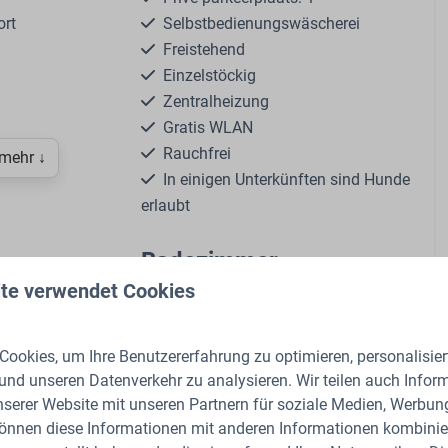
ort
Selbstbedienungswäscherei
Freistehend
Einzelstöckig
Zentralheizung
Gratis WLAN
Rauchfrei
 mehr ↓
In einigen Unterkünften sind Hunde
erlaubt
Badezimmer
te verwendet Cookies
scher Wasserkocher
Anzahl der Badezimmer: 1
schine: Nespresso
Spülbecken: 1
nner
Dusche
ookies, um Ihre Benutzererfahrung zu optimieren, personalisiert
t Gefrierfach
Toilette
 und unseren Datenverkehr zu analysieren. Wir teilen auch Infor
rienunterkunft für 6 Personen mit modernen
nserer Website mit unseren Partnern für soziale Medien, Werbun
r Veluwe.
können diese Informationen mit anderen Informationen kombinier