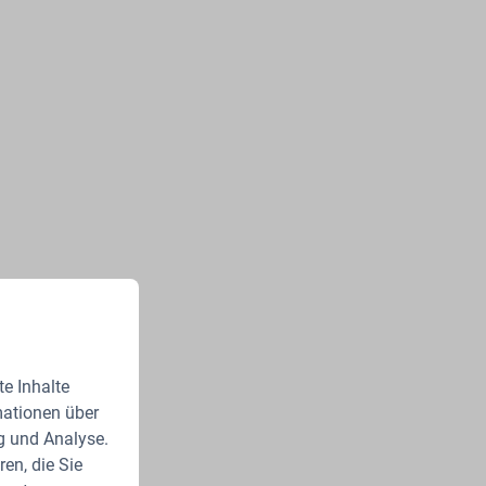
e Inhalte
mationen über
g und Analyse.
en, die Sie