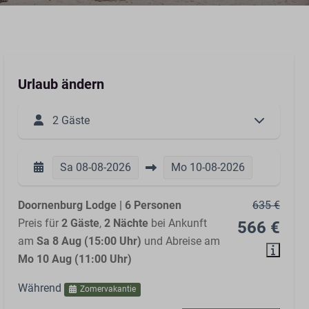
Urlaub ändern
2 Gäste
Sa
08-08-2026
Mo
10-08-2026
Doornenburg Lodge | 6 Personen
635 €
Preis für
2 Gäste
,
2 Nächte
bei Ankunft
566 €
am
Sa 8 Aug (15:00 Uhr)
und Abreise am
Mo 10 Aug (11:00 Uhr)
Während
Zomervakantie