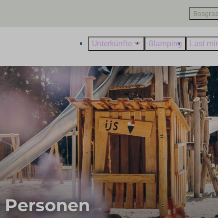
Bosgraa
Unterkünfte
Glamping
Last mi
6 Personen