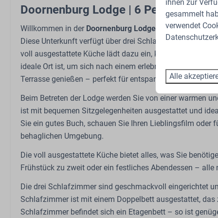
ihnen zur Verfü
Extraktor
Doornenburg Lodge | 6 Personen
gesammelt habe
Küchengeräte
verwendet Cooki
Willkommen in der
Doornenburg Lodge
– ein herrliches 
Kombi-Ofen
Datenschutzerk
Diese Unterkunft verfügt über drei Schlafzimmer, ein m
Schlafzimmer
voll ausgestattete Küche lädt dazu ein, köstliche Mahlz
Außenberei
ideale Ort ist, um sich nach einem erlebnisreichen Tag z
Etagenbett: 1
Garten
Alle akzeptier
Terrasse genießen – perfekt für entspannte Momente an de
Doppelbett: 1
Gartenmöbel
Beim Betreten der Lodge werden Sie von einer warmen 
Einzelbett: 2
ist mit bequemen Sitzgelegenheiten ausgestattet und id
Garderobe
Sie ein gutes Buch, schauen Sie Ihren Lieblingsfilm oder 
Bettzeug
behaglichen Umgebung.
Sport und Aktivitäten
Die voll ausgestattete Küche bietet alles, was Sie benötig
Frühstück zu zweit oder ein festliches Abendessen – alle 
Ladestation für Elektroautos
Abstellen von Fahrrädern
Die drei Schlafzimmer sind geschmackvoll eingerichtet un
Ladestation für Elektrofahrräder
Schlafzimmer ist mit einem Doppelbett ausgestattet, das z
Freibad
Schlafzimmer befindet sich ein Etagenbett – so ist genüg