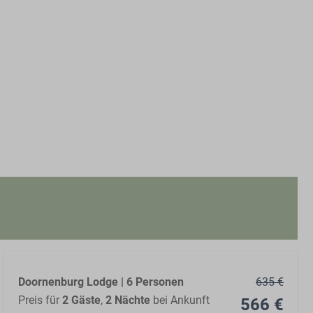
Doornenburg Lodge | 6 Personen
635 €
Preis für
2 Gäste
,
2 Nächte
bei Ankunft
566 €