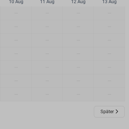
10 Aug
11 Aug
12 Aug
13 Aug
—
—
—
—
—
—
—
—
—
—
—
—
—
—
—
—
—
—
—
—
—
—
—
—
—
—
—
—
Später