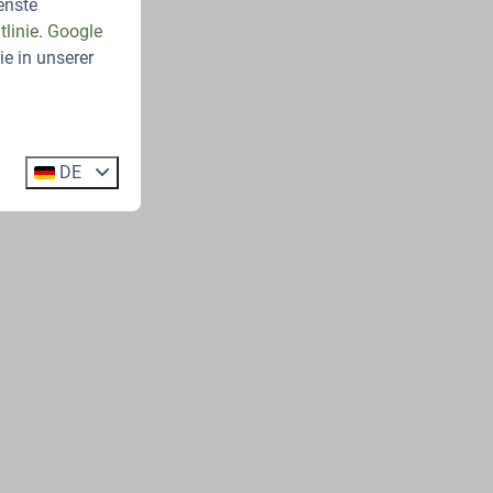
enste
linie
.
Google
e in unserer
DE