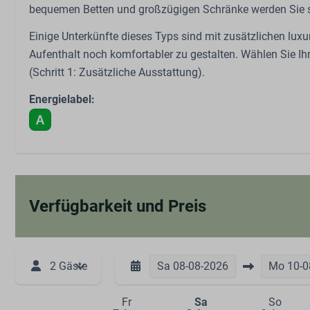
Spielplatz im Freien
bequemen Betten und großzügigen Schränke werden Sie si
Streichelzoo
Einige Unterkünfte dieses Typs sind mit zusätzlichen lu
Schaukeln
Aufenthalt noch komfortabler zu gestalten. Wählen Sie
Trampolin
(Schritt 1: Zusätzliche Ausstattung).
Restaurant
Energielabel:
Verfügbarkeit und Preis
2 Gäste
Sa
08-08-2026
Mo
10-0
Fr
Sa
So