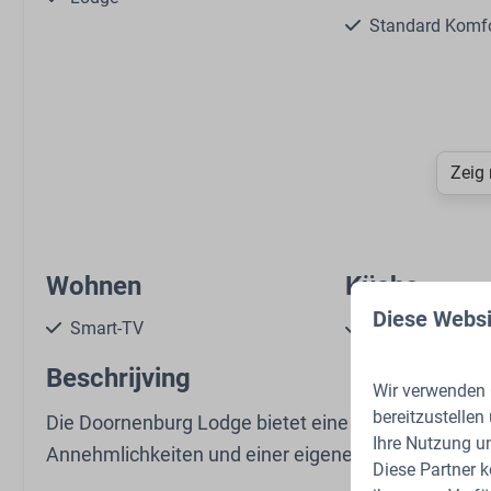
Standard Komf
Zeig
Wohnen
Küche
Diese Websi
Smart-TV
Kessel: Elektri
Sitzbereich
Kaffeetassenma
Beschrijving
Offene Küche
Gasherd: 4-Bre
Wir verwenden C
Kühlschrank: Mi
bereitzustellen
Die Doornenburg Lodge bietet eine komfortable Fe
Esstisch
Ihre Nutzung u
Annehmlichkeiten und einer eigenen Terrasse in de
Diese Partner 
Geschirrspüler