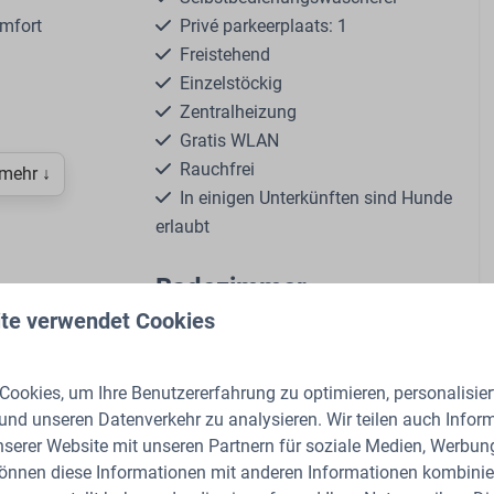
omfort
Privé parkeerplaats: 1
Freistehend
Einzelstöckig
Zentralheizung
Gratis WLAN
Rauchfrei
 mehr ↓
In einigen Unterkünften sind Hunde
erlaubt
Badezimmer
te verwendet Cookies
Spülbecken: 1
schine: Nespresso
Anzahl der Badezimmer: 1
nner
Toilette
ookies, um Ihre Benutzererfahrung zu optimieren, personalisiert
scher Wasserkocher
Dusche
 und unseren Datenverkehr zu analysieren. Wir teilen auch Infor
 Ferienhaus auf der Veluwe, mit modernen
t Gefrierfach
nserer Website mit unseren Partnern für soziale Medien, Werbun
n Pergola.
können diese Informationen mit anderen Informationen kombinier