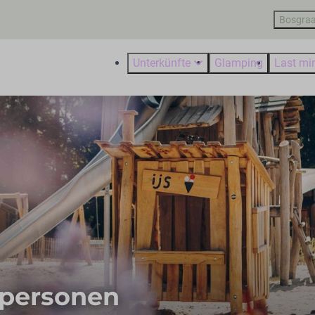
Bosgraa
Unterkünfte
Glamping
Last mi
 personen