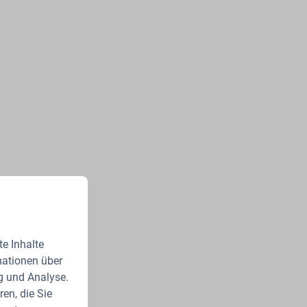
e Inhalte
mationen über
g und Analyse.
en, die Sie