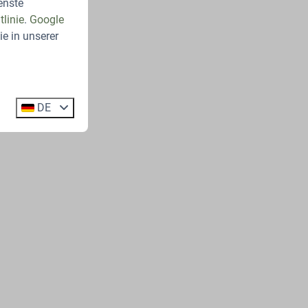
enste
linie
.
Google
e in unserer
DE