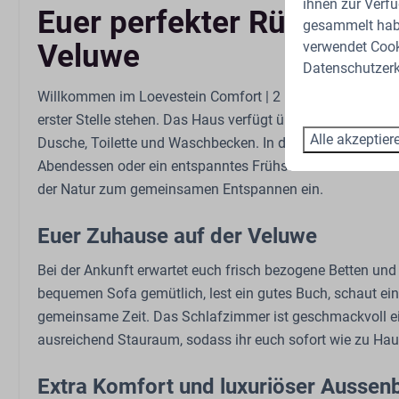
ihnen zur Verfü
Geschirrspüler
Euer perfekter Rückzugso
gesammelt habe
Extraktor
verwendet Cooki
Veluwe
Küchengeräte
Datenschutzerk
Willkommen im Loevestein Comfort | 2 personen, einem g
Schlafzimmer
Außenberei
erster Stelle stehen. Das Haus verfügt über ein komfort
Doppelbett: 1
Garten
Alle akzeptier
Dusche, Toilette und Waschbecken. In der voll ausgestatt
Garderobe
Gartenmöbel
Abendessen oder ein entspanntes Frühstück für zwei. Da
Bettzeug
Pergola
der Natur zum gemeinsamen Entspannen ein.
Sport und Aktivitäten
Euer Zuhause auf der Veluwe
Freibad
Bei der Ankunft erwartet euch frisch bezogene Betten un
Spielplatz im Freien
bequemen Sofa gemütlich, lest ein gutes Buch, schaut ei
Streichelzoo
gemeinsame Zeit. Das Schlafzimmer ist geschmackvoll ei
Schaukeln
ausreichend Stauraum, sodass ihr euch sofort wie zu Haus
Trampolin
Extra Komfort und luxuriöser Aussen
Restaurant