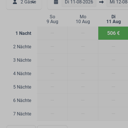
2 Gäste
Di
11-08-2026
Mi
12-08
So
Mo
Di
9 Aug
10 Aug
11 Aug
—
—
506 €
1 Nacht
—
—
—
2 Nächte
—
—
—
3 Nächte
—
—
—
4 Nächte
—
—
—
5 Nächte
—
—
—
6 Nächte
—
—
—
7 Nächte