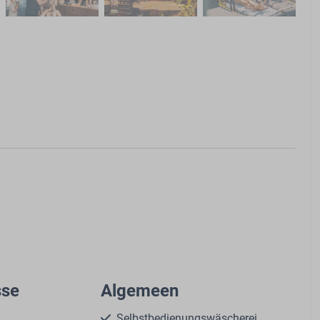
sse
Algemeen
Selbstbedienungswäscherei