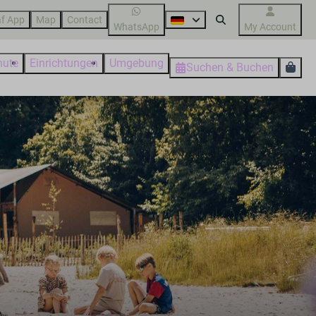
f App
Map
Contact
WhatsApp
My Account
nute
Einrichtungen
Umgebung
Suchen & Buchen