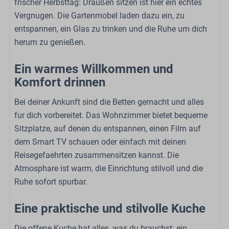
frischer Herbsttag: Draußen sitzen ist hier ein echtes
Vergnugen. Die Gartenmobel laden dazu ein, zu
Schlafzimmer
entspannen, ein Glas zu trinken und die Ruhe um dich
herum zu genießen.
Doppelbett: 1
Einzelbett: 2
Ein warmes Willkommen und
Garderobe
Komfort drinnen
Bettzeug
Bei deiner Ankunft sind die Betten gemacht und alles
Außenbereich
fur dich vorbereitet. Das Wohnzimmer bietet bequeme
Sitzplatze, auf denen du entspannen, einen Film auf
Gartenmöbel
dem Smart TV schauen oder einfach mit deinen
Elektrischer Außenkamin
Reisegefaehrten zusammensitzen kannst. Die
Pergola
Atmosphare ist warm, die Einrichtung stilvoll und die
Garten
Ruhe sofort spurbar.
Familie/Kinder
Eine praktische und stilvolle Kuche
Hochstuhl (auf Anfrage)
Die offene Kuche hat alles, was du brauchst: ein