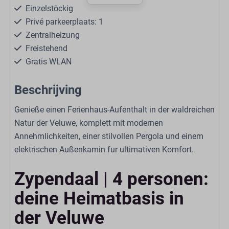
Einzelstöckig
Privé parkeerplaats: 1
Zentralheizung
Freistehend
Gratis WLAN
Rauchfrei
Beschrijving
Selbstbedienungswäscherei
Genieße einen Ferienhaus-Aufenthalt in der waldreichen
Haustiere
Natur der Veluwe, komplett mit modernen
Annehmlichkeiten, einer stilvollen Pergola und einem
Haustierfrei
elektrischen Außenkamin fur ultimativen Komfort.
Wohnen
Zypendaal | 4 personen:
Sitzbereich
deine Heimatbasis in
Smart-TV
Offene Küche
der Veluwe