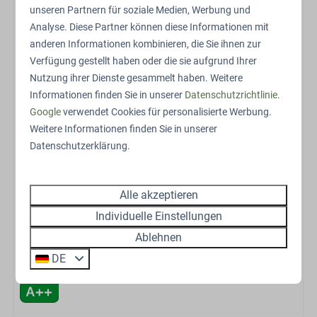
Hervorragende Einrichtungen im
unseren Partnern für soziale Medien, Werbung und
Park
Analyse. Diese Partner können diese Informationen mit
anderen Informationen kombinieren, die Sie ihnen zur
Zypendaal ist Teil eines grunen Ferienparks mit
Verfügung gestellt haben oder die sie aufgrund Ihrer
zahlreichen Moglichkeiten. Du hast Zugang zum
Nutzung ihrer Dienste gesammelt haben. Weitere
Außenpool, dem Außenspielplatz mit Schaukeln und
Informationen finden Sie in unserer
Datenschutzrichtlinie
.
Trampolin sowie zum Kinderbauernhof. Es gibt eine
Google
verwendet Cookies für personalisierte Werbung.
Fahrradabstellanlage sowie Ladepunkte fur
Weitere Informationen finden Sie in unserer
Elektrofahrrader und Elektroautos. Der Park verfugt
Datenschutzerklärung.
außerdem uber ein Restaurant, einen
gemeinschaftlichen Waschsalon und einen privaten
Alle akzeptieren
Parkplatz fur deinen Aufenthalt. Kostenloses WLAN
sorgt dafur, dass du jederzeit erreichbar bleibst.
Individuelle Einstellungen
Ablehnen
Het exterieur en interieur kunnen licht verschillen.
DE
Energielabel: