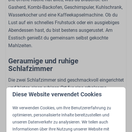
Babybed (op aanvraag)
Gasherd, Kombi-Backofen, Geschirrspuler, Kuhlschrank,
Wasserkocher und eine Kaffeekapselmachine. Ob du
Sport und Aktivitäten
Lust auf ein schnelles Fruhstuck oder ein ausgiebiges
Freibad
Abendessen hast, du bist bestens ausgerustet. Am
Spielplatz im Freien
Esstisch genießt du gemeinsam selbst gekochte
Streichelzoo
Mahlzeiten.
Schaukeln
Geraumige und ruhige
Trampolin
Schlafzimmer
Restaurant
Abstellen von Fahrrädern
Die zwei Schlafzimmer sind geschmackvoll eingerichtet
Ladestation für Elektrofahrräder
und bieten einen ruhigen Ort fur eine erholsame
Ladestation für Elektroautos
Diese Website verwendet Cookies
Nachtruhe. Mit einem Doppelbett, einem Einzelbett und
ausreichend Stauraum im Kleiderschrank fuhlst du dich
Wir verwenden Cookies, um Ihre Benutzererfahrung zu
sofort wie zu Hause. Ein Reisebett und ein Kinderstuhl
optimieren, personalisierte Inhalte bereitzustellen und
sind auf Anfrage erhaltlich.
unseren Datenverkehr zu analysieren. Wir teilen auch
Informationen über Ihre Nutzung unserer Website mit