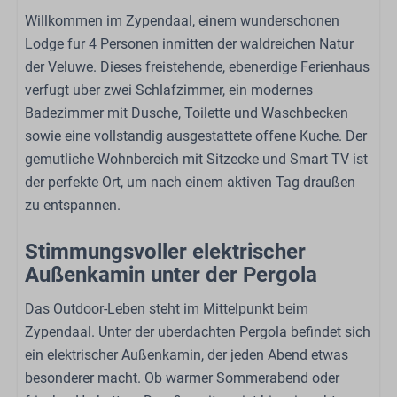
Küche
Willkommen im Zypendaal, einem wunderschonen
Lodge fur 4 Personen inmitten der waldreichen Natur
Gasherd: 4-Brenner
der Veluwe. Dieses freistehende, ebenerdige Ferienhaus
Kessel: Elektrischer Wasserkocher
verfugt uber zwei Schlafzimmer, ein modernes
Kaffeetassenmaschine: Nespresso
Badezimmer mit Dusche, Toilette und Waschbecken
Kühlschrank: Mit Gefrierfach
sowie eine vollstandig ausgestattete offene Kuche. Der
Esstisch
gemutliche Wohnbereich mit Sitzecke und Smart TV ist
Geschirrspüler
der perfekte Ort, um nach einem aktiven Tag draußen
Extraktor
zu entspannen.
Küchengeräte
Kombi-Ofen
Stimmungsvoller elektrischer
Außenkamin unter der Pergola
Badezimmer
Das Outdoor-Leben steht im Mittelpunkt beim
Spülbecken: 1
Zypendaal. Unter der uberdachten Pergola befindet sich
Anzahl der Badezimmer: 1
ein elektrischer Außenkamin, der jeden Abend etwas
Dusche
besonderer macht. Ob warmer Sommerabend oder
Toilette