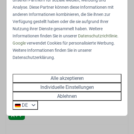
unseren Partnern für soziale Medien, Werbung und
kann, für ein optimales Raumklima in jeder Jahreszeit.
Analyse. Diese Partner können diese Informationen mit
Draußen bietet die Pergola nicht nur Schatten und
anderen Informationen kombinieren, die Sie ihnen zur
Schutz, sondern auch den zusätzlichen Luxus eines
Verfügung gestellt haben oder die sie aufgrund Ihrer
elektrischen Außenkamins für ultimative Entspannung
Nutzung ihrer Dienste gesammelt haben. Weitere
im Freien.
Informationen finden Sie in unserer
Datenschutzrichtlinie
.
Google
verwendet Cookies für personalisierte Werbung.
Weitere Informationen finden Sie in unserer
Bei diesem Unterkunftstyp sind einige Häuser mit
Datenschutzerklärung.
zusätzlichen Luxusausstattungen für einen noch
komfortableren Aufenthalt ausgestattet. Wähle deine
Präferenz während des Buchungsvorgangs (Schritt 1:
Alle akzeptieren
zusätzliche Ausstattung)
Individuelle Einstellungen
Das Exterieur und Interieur können leicht abweichen.
Ablehnen
DE
Energielabel: