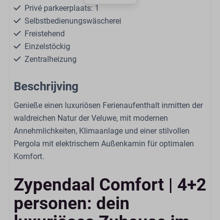
Privé parkeerplaats: 1
Selbstbedienungswäscherei
Freistehend
Einzelstöckig
Zentralheizung
Gratis WLAN
Beschrijving
Rauchfrei
Genieße einen luxuriösen Ferienaufenthalt inmitten der
Wohnen
waldreichen Natur der Veluwe, mit modernen
Annehmlichkeiten, Klimaanlage und einer stilvollen
Smart-TV
Pergola mit elektrischem Außenkamin für optimalen
Sitzbereich
Komfort.
Offene Küche
Klimatisierung
Zypendaal Comfort | 4+2
Küche
personen: dein
Kombi-Ofen