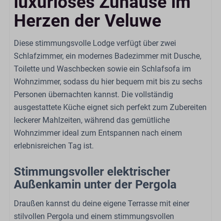
luxuriöses Zuhause im
Gasherd: 4-Brenner
Herzen der Veluwe
Kessel: Elektrischer Wasserkocher
Kühlschrank: Mit Gefrierfach
Diese stimmungsvolle Lodge verfügt über zwei
Kaffeetassenmaschine: Nespresso
Schlafzimmer, ein modernes Badezimmer mit Dusche,
Esstisch
Toilette und Waschbecken sowie ein Schlafsofa im
Geschirrspüler
Wohnzimmer, sodass du hier bequem mit bis zu sechs
Extraktor
Personen übernachten kannst. Die vollständig
Küchengeräte
ausgestattete Küche eignet sich perfekt zum Zubereiten
leckerer Mahlzeiten, während das gemütliche
Badezimmer
Wohnzimmer ideal zum Entspannen nach einem
Spülbecken: 1
erlebnisreichen Tag ist.
Anzahl der Badezimmer: 1
Stimmungsvoller elektrischer
Dusche
Außenkamin unter der Pergola
Toilette
Draußen kannst du deine eigene Terrasse mit einer
Schlafzimmer
stilvollen Pergola und einem stimmungsvollen