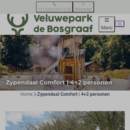
+31 (0)55-505 13 59
WhatsApp
Menü
Zypendaal Comfort | 4+2 personen
Home
Zypendaal Comfort | 4+2 personen