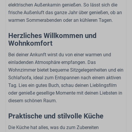
elektrischen Außenkamin genießen. So lässt sich die
Doppelbett: 1
frische Außenluft das ganze Jahr über genießen, ob an
Einzelbett: 2
warmen Sommerabenden oder an kühleren Tagen.
Schlafsofa
Garderobe
Herzliches Willkommen und
Bettzeug
Wohnkomfort
Außenbereich
Bei deiner Ankunft wirst du von einer warmen und
einladenden Atmosphäre empfangen. Das
Elektrischer Außenkamin
Wohnzimmer bietet bequeme Sitzgelegenheiten und ein
Pergola
Schlafsofa, ideal zum Entspannen nach einem aktiven
Garten
Tag. Lies ein gutes Buch, schau deinen Lieblingsfilm
Gartenmöbel
oder genieße gesellige Momente mit deinen Liebsten in
diesem schönen Raum.
Familie/Kinder
Babybed (op aanvraag)
Praktische und stilvolle Küche
Hochstuhl (auf Anfrage)
Die Küche hat alles, was du zum Zubereiten