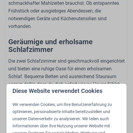
schmackhafter Mahlzeiten brauchst. Ob entspanntes
Sport und Aktivitäten
Frühstück oder ausgiebiges Abendessen, die
Freibad
notwendigen Geräte und Küchenutensilien sind
Spielplatz im Freien
vorhanden.
Streichelzoo
Geräumige und erholsame
Schaukeln
Schlafzimmer
Trampolin
Ladestation für Elektrofahrräder
Die zwei Schlafzimmer sind geschmackvoll eingerichtet
Abstellen von Fahrrädern
und bieten eine ruhige Oase für einen erholsamen
Restaurant
Schlaf. Bequeme Betten und ausreichend Stauraum
Ladestation für Elektroautos
sorgen dafür, dass du dich sofort wie zu Hause fühlst.
Diese Website verwendet Cookies
Zusätzlicher Komfort und luxuriöse
Wir verwenden Cookies, um Ihre Benutzererfahrung zu
Außenbereiche
optimieren, personalisierte Inhalte bereitzustellen und
Neben der stilvollen Einrichtung verfügt die Lodge über
unseren Datenverkehr zu analysieren. Wir teilen auch
Informationen über Ihre Nutzung unserer Website mit
eine Klimaanlage, die sowohl heizen als auch kühlen