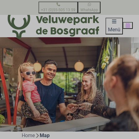
+31 (0)55-505 13 59
WhatsApp
Menü
Home
Map