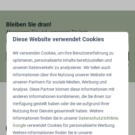
Bleiben Sie dran!
Abonnieren Sie und verpassen Sie kein
Diese Website verwendet Cookies
Angebot mehr.
Wir verwenden Cookies, um Ihre Benutzererfahrung zu
Registrieren
optimieren, personalisierte Inhalte bereitzustellen und
Gesichert durch reCaptcha,
Datenschutzbestimmungen
und
unseren Datenverkehr zu analysieren. Wir teilen auch
Servicebedingungen
gelten.
Informationen über Ihre Nutzung unserer Website mit
unseren Partnern für soziale Medien, Werbung und
Analyse. Diese Partner können diese Informationen mit
anderen Informationen kombinieren, die Sie ihnen zur
Bezahlen Sie sicher
Verfügung gestellt haben oder die sie aufgrund Ihrer
Nutzung ihrer Dienste gesammelt haben. Weitere
Informationen finden Sie in unserer
Datenschutzrichtlinie
.
Google
verwendet Cookies für personalisierte Werbung.
Weitere Informationen finden Sie in unserer