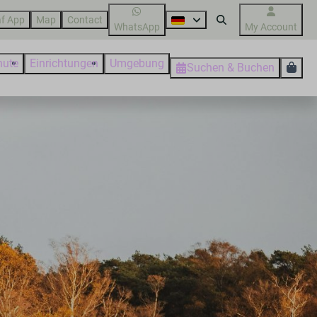
f App
Map
Contact
WhatsApp
My Account
nute
Einrichtungen
Umgebung
Suchen & Buchen