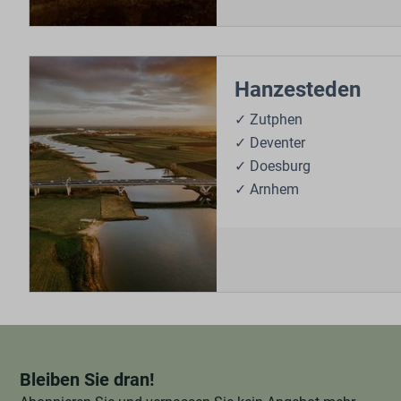
Hanzesteden
✓ Zutphen
✓ Deventer
✓ Doesburg
✓ Arnhem
Bleiben Sie dran!