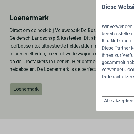
Diese Websi
Loenermark
Wir verwenden C
Direct om de hoek bij Veluwepark De Bosgraaf ligt de Loen
bereitzustellen
Geldersch Landschap & Kasteelen. Dit afwisselende gebied 
Ihre Nutzung u
loofbossen tot uitgestrekte heidevelden met zeldzame jene
Diese Partner 
je hier edelherten, reeën of wilde zwijnen spot! Wandel zek
ihnen zur Verfü
op de Droefakkers in Loenen. Hier ontmoet je de kudde Ve
gesammelt habe
heidekoeien. De Loenermark is de perfecte plek om de pure
verwendet Cooki
Datenschutzerk
Loenermark
Alle akzeptier