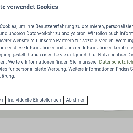
te verwendet Cookies
ookies, um Ihre Benutzererfahrung zu optimieren, personalisiert
ermark, een van de mooiste parels van
 und unseren Datenverkehr zu analysieren. Wir teilen auch Infor
heeft het allemaal: van dichte naald- en
nserer Website mit unseren Partnern für soziale Medien, Werbun
verbessen en oude stuifduinen. Grote kans dat
können diese Informationen mit anderen Informationen kombinier
er even langs de karakteristieke schaapskooi
gung gestellt haben oder die sie aufgrund Ihrer Nutzung ihrer Di
luwse heideschapen en de grazende
n. Weitere Informationen finden Sie in unserer
Datenschutzricht
, ongetemde Veluwe te ervaren.
es für personalisierte Werbung. Weitere Informationen finden Si
lärung.
en
Individuelle Einstellungen
Ablehnen