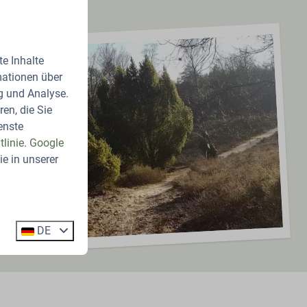
e Inhalte
mationen über
g und Analyse.
en, die Sie
enste
linie
.
Google
e in unserer
DE