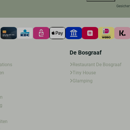
Gesicher
De Bosgraaf
tions
Restaurant De Bosgraaf
en
Tiny House
Glamping
en
g
iten
t