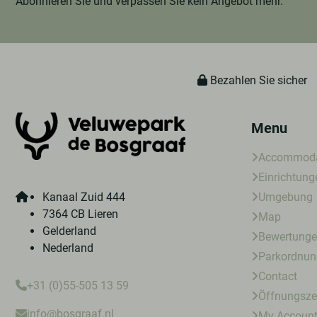
Abonnieren Sie und verpassen Sie kein Angebot mehr.
Bezahlen Sie sicher
Menu
Accommoda
Einrichtung
Kanaal Zuid 444
Umgebung
7364 CB Lieren
Map
Gelderland
Bewertung
Nederland
Parkordnun
Contact
+31 (0)55-505 13 59
Öffnungsze
info@bosgraaf.nl
My Accoun