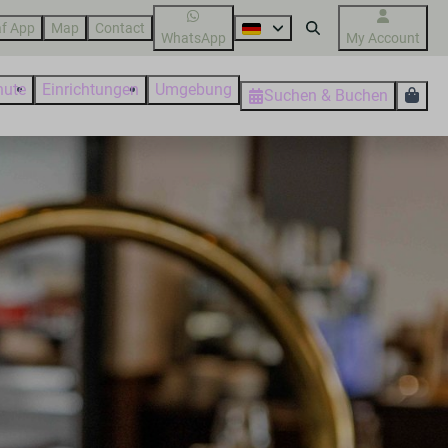
f App
Map
Contact
WhatsApp
My Account
nute
Einrichtungen
Umgebung
Suchen & Buchen