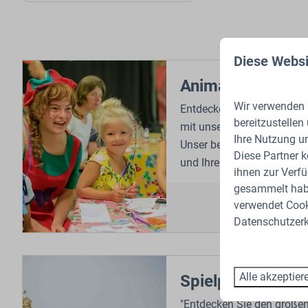
Diese Websi
Animation
Wir verwenden C
Entdecken Sie eine Welt v
bereitzustellen
mit unserem umfangreich
Ihre Nutzung u
Unser begeistertes Animati
Diese Partner 
und Ihrer Familie eine unve
ihnen zur Verfü
gesammelt habe
verwendet Cooki
Datenschutzerk
Alle akzeptier
Spielplatz und Sp
"Entdecken Sie den große