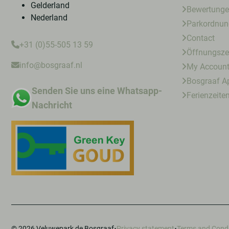
Gelderland
Bewertung
Nederland
Parkordnun
Contact
+31 (0)55-505 13 59
Öffnungsze
info@bosgraaf.nl
My Accoun
Bosgraaf A
Senden Sie uns eine Whatsapp-
Ferienzeite
Nachricht
·
·
© 2026 Veluwepark de Bosgraaf
Privacy statement
Terms and Condi