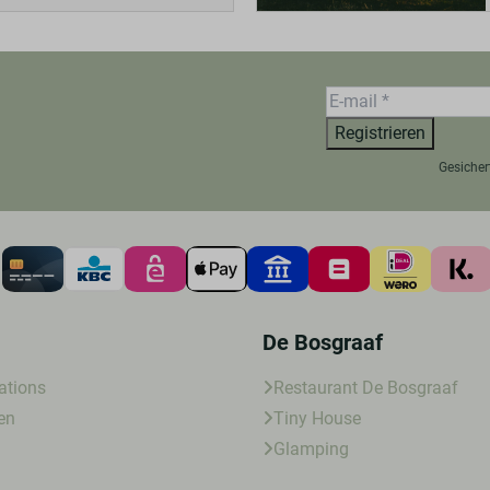
Registrieren
Gesicher
De Bosgraaf
tions
Restaurant De Bosgraaf
en
Tiny House
Glamping