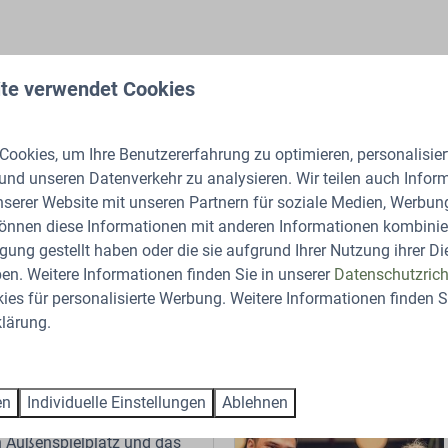
te verwendet Cookies
ookies, um Ihre Benutzererfahrung zu optimieren, personalisiert
oller Spaß und Abenteuer
 und unseren Datenverkehr zu analysieren. Wir teilen auch Infor
en Animationsprogramm.
nserer Website mit unseren Partnern für soziale Medien, Werbun
onsteam steht bereit, Ihnen
können diese Informationen mit anderen Informationen kombinier
rgessliche Zeit zu bereiten.
gung gestellt haben oder die sie aufgrund Ihrer Nutzung ihrer Di
n. Weitere Informationen finden Sie in unserer
Datenschutzricht
es für personalisierte Werbung. Weitere Informationen finden Si
Mehr
lärung.
en
Individuelle Einstellungen
Ablehnen
ortfeld
n Außenspielplatz und das