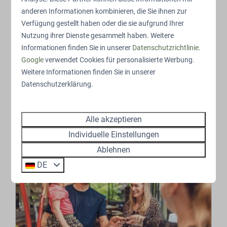
anderen Informationen kombinieren, die Sie ihnen zur
Restaurant De Bosgraaf
Verfügung gestellt haben oder die sie aufgrund Ihrer
Genießen Sie Teller, Pizzen und Pommes im
Nutzung ihrer Dienste gesammelt haben. Weitere
Informationen finden Sie in unserer
Datenschutzrichtlinie
.
Restaurant De Bosgraaf. Entspannen Sie sich
Google
verwendet Cookies für personalisierte Werbung.
auf der Terrasse an unserem Schwimmbad.
Weitere Informationen finden Sie in unserer
Kommen Sie und lassen Sie sich verwöhnen.
Datenschutzerklärung.
Mehr
Alle akzeptieren
Individuelle Einstellungen
Ablehnen
DE