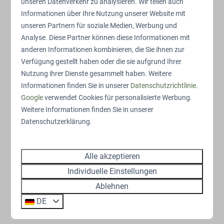
unseren Datenverkehr zu analysieren. Wir teilen auch
Informationen über Ihre Nutzung unserer Website mit
unseren Partnern für soziale Medien, Werbung und
Analyse. Diese Partner können diese Informationen mit
anderen Informationen kombinieren, die Sie ihnen zur
Verfügung gestellt haben oder die sie aufgrund Ihrer
Nutzung ihrer Dienste gesammelt haben. Weitere
Informationen finden Sie in unserer
Datenschutzrichtlinie
.
Google
verwendet Cookies für personalisierte Werbung.
Restaurant De Bosgraaf
Weitere Informationen finden Sie in unserer
Genießen Sie Teller, Pizzen und Pommes im
Datenschutzerklärung.
Restaurant De Bosgraaf. Entspannen Sie sich
auf der Terrasse an unserem Schwimmbad.
Alle akzeptieren
Kommen Sie und lassen Sie sich verwöhnen.
Individuelle Einstellungen
Ablehnen
Mehr
DE