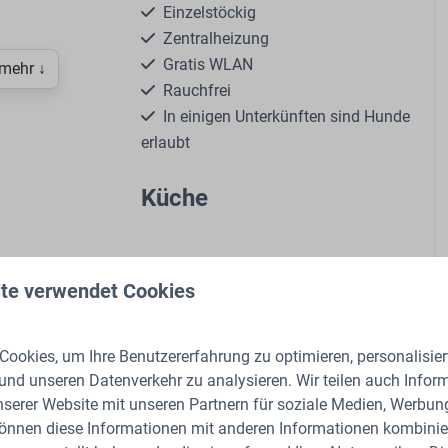
Einzelstöckig
Zentralheizung
Gratis WLAN
 mehr ↓
Rauchfrei
In einigen Unterkünften sind Hunde
erlaubt
Küche
Gasherd: 4-Brenner
Kaffeetassenmaschine: Nespresso
te verwendet Cookies
Kessel: Elektrischer Wasserkocher
 Ferienhaus für vier Personen, modern eingerichtet
Kühlschrank: Mit Gefrierfach
enen Terrasse in der Veluwe.
Esstisch
ookies, um Ihre Benutzererfahrung zu optimieren, personalisiert
Geschirrspüler
n in der Doornenburg
 und unseren Datenverkehr zu analysieren. Wir teilen auch Infor
Extraktor
nserer Website mit unseren Partnern für soziale Medien, Werbun
en, dein Rückzugsort in
Küchengeräte
können diese Informationen mit anderen Informationen kombinier
Kombi-Ofen