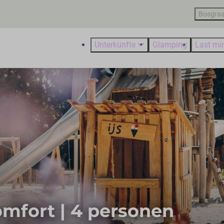
Bosgraa
Unterkünfte
Glamping
Last mi
mfort | 4 personen