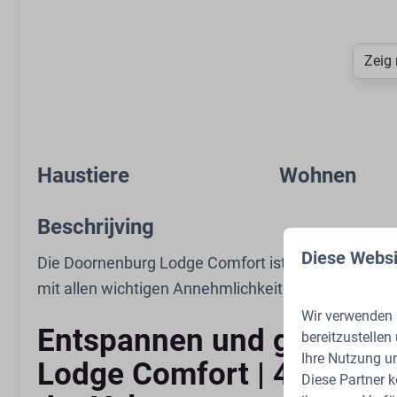
Zeig
Haustiere
Wohnen
Haustierfrei
Klimatisierung
Beschrijving
Smart-TV
Diese Websi
Sitzbereich
Die Doornenburg Lodge Comfort ist ein gemütliches
Offene Küche
mit allen wichtigen Annehmlichkeiten und einer eig
Wir verwenden C
Entspannen und geniesse
bereitzustellen
Ihre Nutzung u
Lodge Comfort | 4 person
Diese Partner 