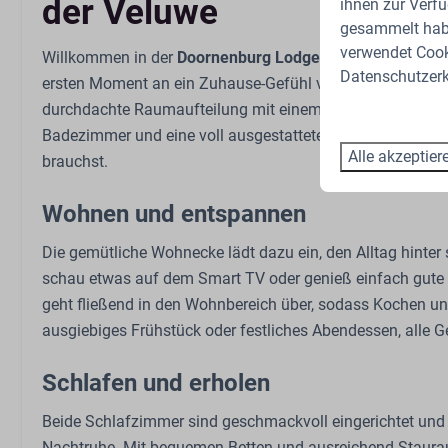
der Veluwe
ihnen zur Verfü
gesammelt habe
Badezimmer
Schlafzimm
verwendet Cooki
Willkommen in der
Doornenburg Lodge Comfort
, einem 
Datenschutzerk
ersten Moment an ein Zuhause-Gefühl vermittelt. Die Lodge
Spülbecken: 1
Doppelbett: 1
durchdachte Raumaufteilung mit einem warmen, einladend
Anzahl der Badezimmer: 1
Einzelbett: 2
Badezimmer und eine voll ausgestattete offene Küche sorg
Dusche
Garderobe
Alle akzeptier
brauchst.
Toilette
Bettzeug
Wohnen und entspannen
Familie/Kinder
Sport und Ak
Die gemütliche Wohnecke lädt dazu ein, den Alltag hinter
Babybed (op aanvraag)
Abstellen von F
schau etwas auf dem Smart TV oder genieß einfach gute 
Hochstuhl (auf Anfrage)
Ladestation für
geht fließend in den Wohnbereich über, sodass Kochen
Freibad
ausgiebiges Frühstück oder festliches Abendessen, alle Ger
Spielplatz im F
Streichelzoo
Schlafen und erholen
Schaukeln
Trampolin
Beide Schlafzimmer sind geschmackvoll eingerichtet und 
Ladestation für
Nachtruhe. Mit bequemen Betten und ausreichend Stauraum 