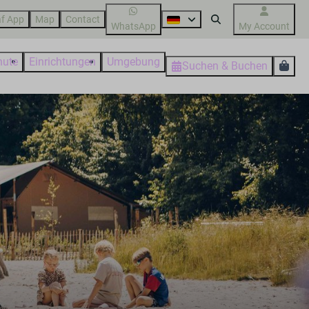
f App
Map
Contact
WhatsApp
My Account
nute
Einrichtungen
Umgebung
Suchen & Buchen