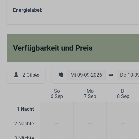
Energielabel:
Verfügbarkeit und Preis
2 Gäste
Mi
09-09-2026
Do
10-0
So
Mo
Di
6 Sep
7 Sep
8 Sep
—
—
—
1 Nacht
—
—
—
2 Nächte
—
—
—
3 Nächte