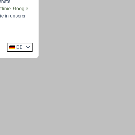
enste
linie
.
Google
e in unserer
DE