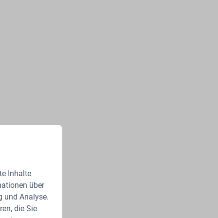
e Inhalte
mationen über
g und Analyse.
en, die Sie