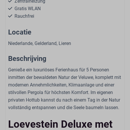
Zentralheizung
Gratis WLAN
Rauchfrei
In einigen Unterkünften sind Hunde erlaubt
Locatie
Selbstbedienungswäscherei
Privé parkeerplaats: 1
Niederlande, Gelderland, Lieren
Wellness
Beschrijving
Private Whirlpool
Genieße ein luxuriöses Ferienhaus für 5 Personen
inmitten der bewaldeten Natur der Veluwe, komplett mit
Wohnen
modernen Annehmlichkeiten, Klimaanlage und einer
stilvollen Pergola für höchsten Komfort. Im eigenen
Smart-TV
privaten Hottub kannst du nach einem Tag in der Natur
Offene Küche
vollständig entspannen und die Seele baumeln lassen.
Sitzbereich
Klimatisierung
Loevestein Deluxe met