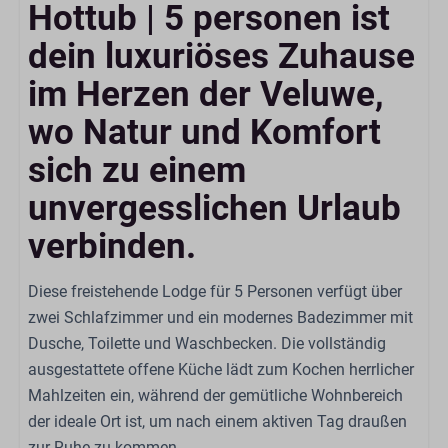
Küche
Hottub | 5 personen ist
dein luxuriöses Zuhause
Kombi-Ofen
Kaffeetassenmaschine: Nespresso
im Herzen der Veluwe,
Gasherd: 4-Brenner
wo Natur und Komfort
Kessel: Elektrischer Wasserkocher
Kühlschrank: Mit Gefrierfach
sich zu einem
Esstisch
unvergesslichen Urlaub
Geschirrspüler
Extraktor
verbinden.
Küchengeräte
Diese freistehende Lodge für 5 Personen verfügt über
Badezimmer
zwei Schlafzimmer und ein modernes Badezimmer mit
Dusche, Toilette und Waschbecken. Die vollständig
Spülbecken: 1
ausgestattete offene Küche lädt zum Kochen herrlicher
Anzahl der Badezimmer: 1
Mahlzeiten ein, während der gemütliche Wohnbereich
Toilette
der ideale Ort ist, um nach einem aktiven Tag draußen
Dusche
zur Ruhe zu kommen.