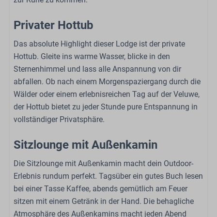
Schlafzimmer
Privater Hottub
Etagenbett: 1
Das absolute Highlight dieser Lodge ist der private
Doppelbett: 1
Hottub. Gleite ins warme Wasser, blicke in den
Einzelbett: 2
Sternenhimmel und lass alle Anspannung von dir
Garderobe
abfallen. Ob nach einem Morgenspaziergang durch die
Bettzeug
Wälder oder einem erlebnisreichen Tag auf der Veluwe,
der Hottub bietet zu jeder Stunde pure Entspannung in
Außenbereich
vollständiger Privatsphäre.
Pergola
Sitzlounge mit Außenkamin
Sitzlounge mit Außenkamin
Garten
Die Sitzlounge mit Außenkamin macht dein Outdoor-
Gartenmöbel
Erlebnis rundum perfekt. Tagsüber ein gutes Buch lesen
bei einer Tasse Kaffee, abends gemütlich am Feuer
Familie/Kinder
sitzen mit einem Getränk in der Hand. Die behagliche
Atmosphäre des Außenkamins macht jeden Abend
Babybed (op aanvraag)