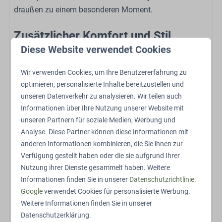
draußen zu einem besonderen Moment.
Hochstuhl (auf Anfrage)
Zusätzlicher Komfort und Stil
Sport und Aktivitäten
Diese Website verwendet Cookies
Die Lodge ist mit einer Klimaanlage ausgestattet, die
Restaurant
sowohl heizt als auch kühlt, sodass das Raumklima in
Ladestation für Elektroautos
Wir verwenden Cookies, um Ihre Benutzererfahrung zu
jeder Jahreszeit optimal ist. Die stilvolle Pergola im
Ladestation für Elektrofahrräder
optimieren, personalisierte Inhalte bereitzustellen und
Außenbereich bietet Schutz an warmen Tagen und bei
Abstellen von Fahrrädern
unseren Datenverkehr zu analysieren. Wir teilen auch
leichtem Regen, damit du das Draußensein immer in
Trampolin
Informationen über Ihre Nutzung unserer Website mit
vollen Zügen genießen kannst. Die Schlafzimmer sind
unseren Partnern für soziale Medien, Werbung und
Schaukeln
geschmackvoll eingerichtet mit bequemen Betten und
Analyse. Diese Partner können diese Informationen mit
Streichelzoo
anderen Informationen kombinieren, die Sie ihnen zur
ausreichend Stauraum, sodass du dich vom ersten
Spielplatz im Freien
Verfügung gestellt haben oder die sie aufgrund Ihrer
Moment an wie zu Hause fühlst.
Freibad
Nutzung ihrer Dienste gesammelt haben. Weitere
Das Außen- und Innendesign können leicht abweichen.
Informationen finden Sie in unserer
Datenschutzrichtlinie
.
Google
verwendet Cookies für personalisierte Werbung.
Energielabel:
Weitere Informationen finden Sie in unserer
Datenschutzerklärung.