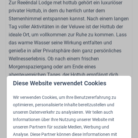
Zur Reeëndal Lodge met hottub gehört ein luxuriöser
Familie/Kinder
privater Hottub, in dem du herrlich unter dem
Babybed (op aanvraag)
Sternenhimmel entspannen kannst. Nach einem langen
Hochstuhl (auf Anfrage)
Tag voller Aktivitäten in der Veluwe ist der Hottub der
ideale Ort, um vollkommen zur Ruhe zu kommen. Lass
Sport und Aktivitäten
das warme Wasser seine Wirkung entfalten und
genieße in aller Privatsphäre dein ganz persönliches
Ladestation für Elektroautos
Wellnesserlebnis. Ob nach einem frischen
Freibad
Morgenspaziergang oder am Ende eines
Spielplatz im Freien
abenteuerreichen Tages, der Hottub empfängt dich
Streichelzoo
Diese Website verwendet Cookies
jederzeit.
Schaukeln
Trampolin
Die Veluwe vor deiner Haustür
Wir verwenden Cookies, um Ihre Benutzererfahrung zu
Restaurant
optimieren, personalisierte Inhalte bereitzustellen und
Die Reeëndal Lodge met hottub liegt an einem
Abstellen von Fahrrädern
unseren Datenverkehr zu analysieren. Wir teilen auch
wunderschönen Standort in der Veluwe, einem der
Ladestation für Elektrofahrräder
Informationen über Ihre Nutzung unserer Website mit
schönsten Naturgebiete der Niederlande. Endlose
unseren Partnern für soziale Medien, Werbung und
Analyse. Diese Partner können diese Informationen mit
Wälder, weitläufige Heidelandschaften und Sanddünen