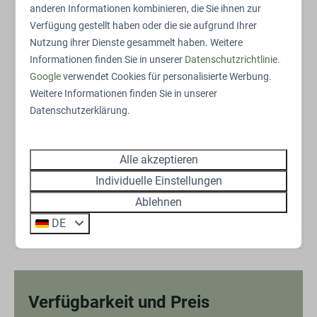
anderen Informationen kombinieren, die Sie ihnen zur
sind nur wenige Gehminuten entfernt. Zahlreiche
Verfügung gestellt haben oder die sie aufgrund Ihrer
Wander- und Fahrradrouten beginnen direkt an der
Nutzung ihrer Dienste gesammelt haben. Weitere
Unterkunft. Nach einem erlebnisreichen Tag ist die
Informationen finden Sie in unserer
Datenschutzrichtlinie
.
Lodge der perfekte Ort, um sich zurückzuziehen und
Google
verwendet Cookies für personalisierte Werbung.
neue Kräfte zu sammeln.
Weitere Informationen finden Sie in unserer
Datenschutzerklärung.
Lass dich vom Komfort und Charme der Reeëndal
Lodge met hottub überraschen und erlebe einen Urlaub,
der dir noch lange in Erinnerung bleiben wird.
Alle akzeptieren
Das Exterieur und Interieur können leicht abweichen.
Individuelle Einstellungen
Ablehnen
Energielabel:
DE
Verfügbarkeit und Preis