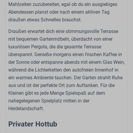
Mahlzeiten zuzubereiten, egal ob du ein ausgiebiges
Anzahl der Badezimmer: 1
Abendessen planst oder nach einem aktiven Tag
Toilette
draußen etwas Schnelles brauchst.
Dusche
Draußen erwartet dich eine stimmungsvolle Terrasse
Schlafzimmer
mit bequemen Gartenmöbeln, überdacht von einer
luxuriösen Pergola, die die gesamte Terrasse
Doppelbett: 1
überspannt. Genieße morgens einen frischen Kaffee in
Einzelbett: 2
der Sonne oder entspanne abends mit einem Glas Wein,
Garderobe
während die Lichterketten den autofreien Innenhof in
Bettzeug
ein warmes Ambiente tauchen. Der Garten strahlt Ruhe
aus und ist der perfekte Ort zum Auftanken. Für die
Außenbereich
Kleinen gibt es jede Menge Spielspaß auf dem
Veranda
nahegelegenen Spielplatz mitten in der
Terrasse: Abgedeckt
Heidelandschaft.
Garten
Gartenmöbel
Privater Hottub