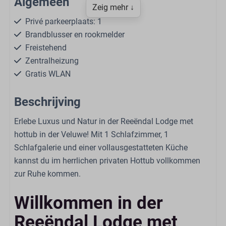
Algemeen
Zeig mehr ↓
Privé parkeerplaats: 1
Brandblusser en rookmelder
Freistehend
Zentralheizung
Gratis WLAN
Rauchfrei
Beschrijving
Selbstbedienungswäscherei
Niet aan het water
Erlebe Luxus und Natur in der Reeëndal Lodge met
In einigen Unterkünften sind Hunde erlaubt
hottub in der Veluwe! Mit 1 Schlafzimmer, 1
Schlafgalerie und einer vollausgestatteten Küche
Wellness
kannst du im herrlichen privaten Hottub vollkommen
zur Ruhe kommen.
Private Whirlpool
Willkommen in der
Wohnen
Reeëndal Lodge met
Smart-TV