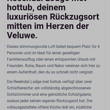
Sitzbereich
hottub, deinem
Offene Küche
luxuriösen Rückzugsort
Küche
mitten im Herzen der
Veluwe.
Geschirrspüler
Mikrowelle
Gasherd: 4-Brenner
Dieses stimmungsvolle Loft bietet bequem Platz für 4
Kessel: Elektrischer Wasserkocher
Personen und ist ideal für einen geselligen
Kühlschrank: Mit Gefrierfach
Familienausflug oder einen entspannten Urlaub mit
Kaffeetassenmaschine: Nespresso
Freunden. Ruhe, Raum und Natur vereinen sich hier zu
Esstisch
einem Aufenthalt, den du so schnell nicht vergisst.
Extraktor
Die Reeëndal Lodge met hottub verfügt über zwei
Küchengeräte
Schlafbereiche: ein vollständig abgeschlossenes
Schlafzimmer und eine gemütliche Schlafgalerie,
Badezimmer
sodass jeder seinen eigenen Rückzugsort hat. Die
vollausgestattete offene Küche lädt ein, köstliche
Spülbecken: 1