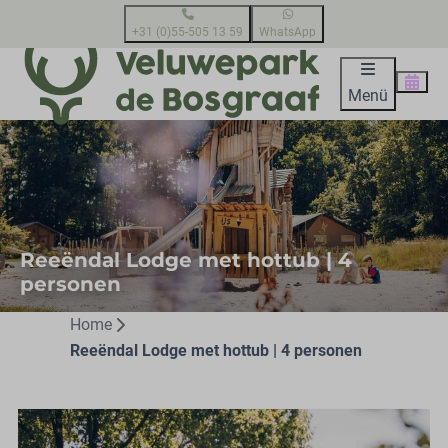
+31 (0)55-505 13 59
WhatsApp
Menü
Reeëndal Lodge met hottub | 4
personen
Home
Reeëndal Lodge met hottub | 4 personen