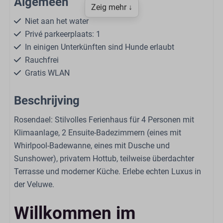
Algemeen
Zeig mehr ↓
Niet aan het water
Privé parkeerplaats: 1
In einigen Unterkünften sind Hunde erlaubt
Rauchfrei
Gratis WLAN
Zentralheizung
Beschrijving
Einzelstöckig
Freistehend
Rosendael: Stilvolles Ferienhaus für 4 Personen mit
Selbstbedienungswäscherei
Klimaanlage, 2 Ensuite-Badezimmern (eines mit
Whirlpool-Badewanne, eines mit Dusche und
Wellness
Sunshower), privatem Hottub, teilweise überdachter
Terrasse und moderner Küche. Erlebe echten Luxus in
Private Whirlpool
der Veluwe.
Wohnen
Willkommen im
Klimatisierung