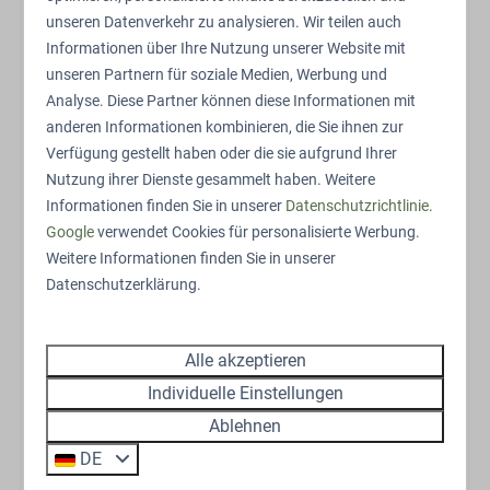
fühlst du dich immer wohl.
Abstellen von Fahrrädern
unseren Datenverkehr zu analysieren. Wir teilen auch
Ladestation für Elektrofahrräder
Informationen über Ihre Nutzung unserer Website mit
Privater Hottub: das absolute
unseren Partnern für soziale Medien, Werbung und
Highlight
Analyse. Diese Partner können diese Informationen mit
anderen Informationen kombinieren, die Sie ihnen zur
Der private Hottub ist zweifellos das Herzstück dieser
Verfügung gestellt haben oder die sie aufgrund Ihrer
Ferienwohnung. Lass dich von warmem, sprudelndem
Nutzung ihrer Dienste gesammelt haben. Weitere
Wasser umhüllen und genieße die Stille der Veluwe
Informationen finden Sie in unserer
Datenschutzrichtlinie
.
unter einem Sternenhimmel. Ob du nach einem
Google
verwendet Cookies für personalisierte Werbung.
Morgenspaziergang zur Ruhe kommst oder einen
Weitere Informationen finden Sie in unserer
erlebnisreichen Tag abrundest: im Hottub findest du
Datenschutzerklärung.
jederzeit den perfekten Moment der Entspannung.
Bei diesem Unterkunftstyp sind einige Häuser mit
Alle akzeptieren
zusätzlichen Luxusausstattungen für einen noch
Individuelle Einstellungen
komfortableren Aufenthalt ausgestattet. Wähle deine
Ablehnen
Präferenz während des Buchungsvorgangs (Schritt 1:
zusätzliche Ausstattung).
DE