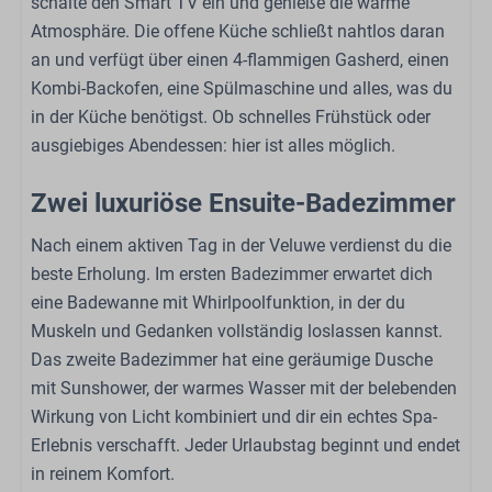
schalte den Smart TV ein und genieße die warme
Badewanne mit Whirlpool-Funktion
Atmosphäre. Die offene Küche schließt nahtlos daran
Sunshower
an und verfügt über einen 4-flammigen Gasherd, einen
Spülbecken: 2
Kombi-Backofen, eine Spülmaschine und alles, was du
Anzahl der Badezimmer: 2
in der Küche benötigst. Ob schnelles Frühstück oder
Toilette
ausgiebiges Abendessen: hier ist alles möglich.
Dusche
Zwei luxuriöse Ensuite-Badezimmer
Schlafzimmer
Nach einem aktiven Tag in der Veluwe verdienst du die
Televisie
beste Erholung. Im ersten Badezimmer erwartet dich
Doppelbett: 2
eine Badewanne mit Whirlpoolfunktion, in der du
Garderobe
Muskeln und Gedanken vollständig loslassen kannst.
Bettzeug
Das zweite Badezimmer hat eine geräumige Dusche
mit Sunshower, der warmes Wasser mit der belebenden
Außenbereich
Wirkung von Licht kombiniert und dir ein echtes Spa-
Erlebnis verschafft. Jeder Urlaubstag beginnt und endet
Pergola
in reinem Komfort.
Terrassenheizung (Infrarot)