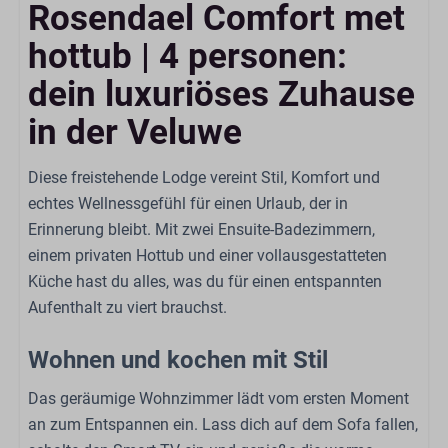
Rosendael Comfort met
Offene Küche
Sitzbereich
hottub | 4 personen:
Smart-TV
dein luxuriöses Zuhause
Küche
in der Veluwe
Gasherd: 4-Brenner
Diese freistehende Lodge vereint Stil, Komfort und
Kühlschrank: Mit Gefrierfach
echtes Wellnessgefühl für einen Urlaub, der in
Kaffeetassenmaschine: Nespresso
Erinnerung bleibt. Mit zwei Ensuite-Badezimmern,
Kessel: Elektrischer Wasserkocher
einem privaten Hottub und einer vollausgestatteten
Esstisch
Küche hast du alles, was du für einen entspannten
Geschirrspüler
Aufenthalt zu viert brauchst.
Extraktor
Kombi-Ofen
Wohnen und kochen mit Stil
Küchengeräte
Das geräumige Wohnzimmer lädt vom ersten Moment
Badezimmer
an zum Entspannen ein. Lass dich auf dem Sofa fallen,