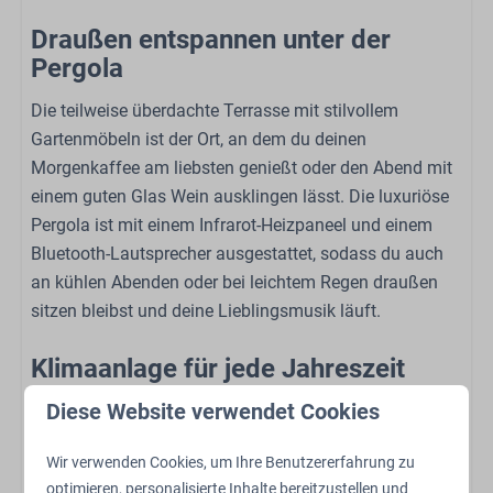
Terrasse: Nicht abgedeckt
Draußen entspannen unter der
Garten
Pergola
Gartenmöbel
Die teilweise überdachte Terrasse mit stilvollem
Familie/Kinder
Gartenmöbeln ist der Ort, an dem du deinen
Morgenkaffee am liebsten genießt oder den Abend mit
Babybed (op aanvraag)
einem guten Glas Wein ausklingen lässt. Die luxuriöse
Hochstuhl (auf Anfrage)
Pergola ist mit einem Infrarot-Heizpaneel und einem
Bluetooth-Lautsprecher ausgestattet, sodass du auch
Sport und Aktivitäten
an kühlen Abenden oder bei leichtem Regen draußen
sitzen bleibst und deine Lieblingsmusik läuft.
Freibad
Spielplatz im Freien
Klimaanlage für jede Jahreszeit
Streichelzoo
Schaukeln
Diese Website verwendet Cookies
Die Klimaanlage sorgt das ganze Jahr über für ein
Trampolin
angenehmes Raumklima. Im Sommer angenehm kühl,
Ladestation für Elektroautos
Wir verwenden Cookies, um Ihre Benutzererfahrung zu
bei frischerem Wetter wohlig warm. In dieser Lodge
Restaurant
optimieren, personalisierte Inhalte bereitzustellen und