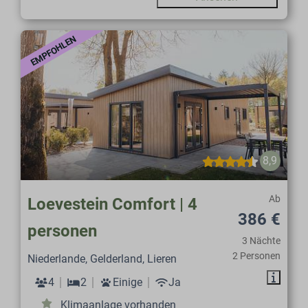
EMPFOHLEN
8,9
Ab
Loevestein Comfort | 4
386 €
personen
3 Nächte
2 Personen
Niederlande, Gelderland, Lieren
4
2
Einige
Ja
Klimaanlage vorhanden