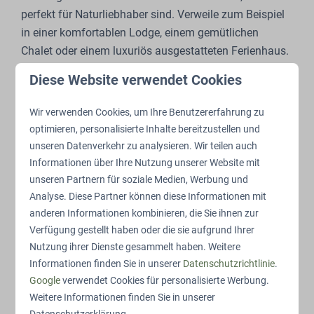
perfekt für Naturliebhaber sind. Verweile zum Beispiel
in einer komfortablen Lodge, einem gemütlichen
Chalet oder einem luxuriös ausgestatteten Ferienhaus.
Für ultimative Entspannung bieten wir auch
Diese Website verwendet Cookies
Naturhäuser mit eigenem Whirlpool. Egal für welche
Unterkunft du dich entscheidest, jede ist von der Ruhe
Wir verwenden Cookies, um Ihre Benutzererfahrung zu
der Natur umgeben. Auch dein treuer Vierbeiner ist in
optimieren, personalisierte Inhalte bereitzustellen und
mehreren unserer Unterkünfte willkommen. Für ein
unseren Datenverkehr zu analysieren. Wir teilen auch
einzigartiges Erlebnis in einem der schönsten
Informationen über Ihre Nutzung unserer Website mit
Naturschutzgebiete der Niederlande ist De Bosgraaf
unseren Partnern für soziale Medien, Werbung und
die perfekte Wahl. Wann wachst du mit dem Gesang
Analyse. Diese Partner können diese Informationen mit
anderen Informationen kombinieren, die Sie ihnen zur
der Vögel auf?
Verfügung gestellt haben oder die sie aufgrund Ihrer
Nutzung ihrer Dienste gesammelt haben. Weitere
Informationen finden Sie in unserer
Datenschutzrichtlinie
.
Google
verwendet Cookies für personalisierte Werbung.
Jouw verblijf in het kort:
Weitere Informationen finden Sie in unserer
Datenschutzerklärung.