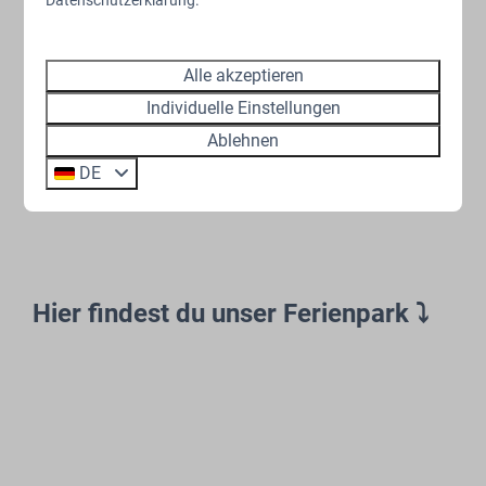
Einzigartige Lage mitten auf der Veluwe
Nachhaltige & moderne Unterkünfte
Alle akzeptieren
Geeignet für bis zu 8 Personen
Individuelle Einstellungen
Optional mit Wellnessbereich
Ablehnen
Haustierfreundliche Unterkünfte
DE
Hier findest du unser Ferienpark ⤵