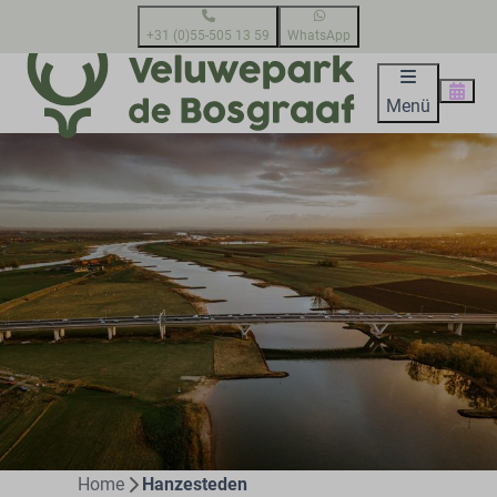
+31 (0)55-505 13 59
WhatsApp
Menü
Home
Hanzesteden