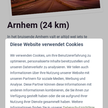
Arnhem (24 km)
In het bruisende Arnhem valt er altijd wel iets te
beleven. Het levendige centrum nodigt uit tot een dag
Diese Website verwendet Cookies
vol winkelplezier, waar je eindeloos kunt shoppen en de
nieuwste trends kunt ontdekken. Voor een ontspannen
Wir verwenden Cookies, um Ihre Benutzererfahrung zu
optimieren, personalisierte Inhalte bereitzustellen und
moment kun je neerstrijken op de gezellige terrasjes
unseren Datenverkehr zu analysieren. Wir teilen auch
van de Korenmarkt en genieten van een verfrissend
Informationen über Ihre Nutzung unserer Website mit
drankje. Aan de andere kant van het spoor wacht het
unseren Partnern für soziale Medien, Werbung und
prachtige Sonsbeekpark op je. Hier vind je een oase
Analyse. Diese Partner können diese Informationen mit
van groen en rust. Van eind mei tot eind augustus kun
anderen Informationen kombinieren, die Sie ihnen zur
je op zondagmiddagen genieten van Park Open, een
Verfügung gestellt haben oder die sie aufgrund Ihrer
reeks gratis culturele festivals met theater, muziek en
Nutzung ihrer Dienste gesammelt haben. Weitere
dans in het oostelijke deel van het park. Het is de
Informationen finden Sie in unserer
Datenschutzrichtlinie
.